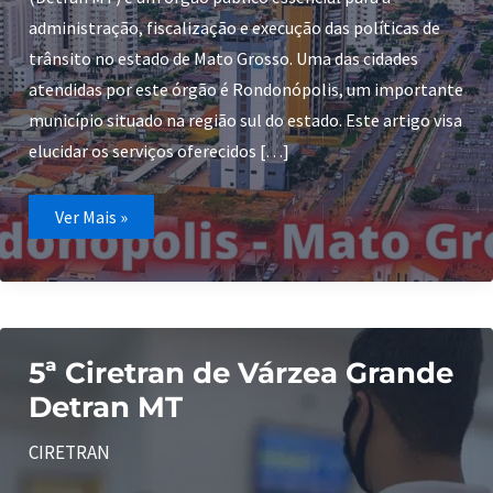
administração, fiscalização e execução das políticas de
trânsito no estado de Mato Grosso. Uma das cidades
atendidas por este órgão é Rondonópolis, um importante
município situado na região sul do estado. Este artigo visa
elucidar os serviços oferecidos […]
Detran
Ver Mais »
MT
Rondonopolis
5ª Ciretran de Várzea Grande
Detran MT
CIRETRAN