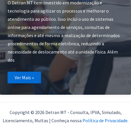
O Detran MT tem investido em modernização e
tecnologia para agilizar os processos e melhorar o
atendimento ao público. Isso inclui o uso de sistemas
online para agendamento de serviços, consultas de
informações e até mesmo a realização de determinados
procedimentos de forma eletrônica, reduzindo a
necessidade de deslocamento até a unidade física. Além
dos
5ª
Ver Mais »
Ciretran
de
Várzea
Grande
Detran
MT
Copyright © 2026 Detran MT - Consulta, IPVA, Simulado,
Licenciamento, Multas | Conheça nossa
Política de Privacidade
.