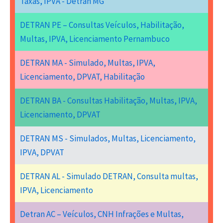
Taxas, IPVA - Detran MG
DETRAN PE – Consultas Veículos, Habilitação,
Multas, IPVA, Licenciamento Pernambuco
DETRAN MA - Simulado, Multas, IPVA,
Licenciamento, DPVAT, Habilitação
DETRAN BA - Consultas Habilitação, Multas, IPVA,
Licenciamento, DPVAT
DETRAN MS - Simulados, Multas, Licenciamento,
IPVA, DPVAT
DETRAN AL - Simulado DETRAN, Consulta multas,
IPVA, Licenciamento
Detran AC – Veículos, CNH Infrações e Multas,