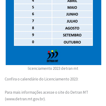
licenciamento 2023 detran mt
Confira o calendário do Licenciamento 2023:
Para mais informações acesse o site do Detran MT
(www.detran.mt.gov.br).