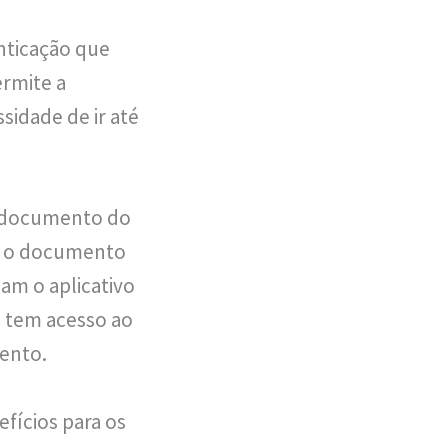
enticação que
ermite a
sidade de ir até
o documento do
a, o documento
m o aplicativo
m tem acesso ao
ento.
efícios para os