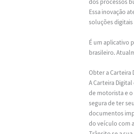
dos processos bu
Essa inovação a
soluções digitais
É um aplicativo 
brasileiro. Atual
Obter a Carteira 
A Carteira Digita
de motorista e 
segura de ter s
documentos impr
do veículo com as
Trânsito se a su