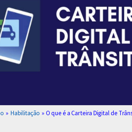
io
Habilitação
O que é a Carteira Digital de Trân