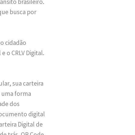
nsito brasileiro.
que busca por
do cidadão
e o CRLV Digital.
lar, sua carteira
É uma forma
ade dos
ocumento digital
rteira Digital de
 de trás. QR Code