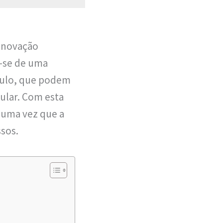
 inovação
ta-se de uma
ículo, que podem
ular. Com esta
 uma vez que a
ssos.