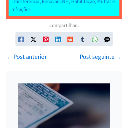
Transferência, Renovar CNH, Habilitação, Multas e
Infrações
Compartilhar...
←
Post anterior
Post seguinte
→