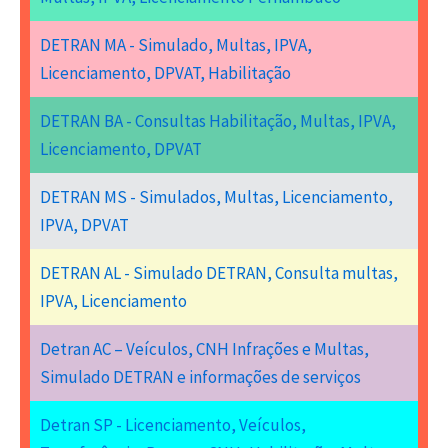
DETRAN MA - Simulado, Multas, IPVA,
Licenciamento, DPVAT, Habilitação
DETRAN BA - Consultas Habilitação, Multas, IPVA,
Licenciamento, DPVAT
DETRAN MS - Simulados, Multas, Licenciamento,
IPVA, DPVAT
DETRAN AL - Simulado DETRAN, Consulta multas,
IPVA, Licenciamento
Detran AC – Veículos, CNH Infrações e Multas,
Simulado DETRAN e informações de serviços
Detran SP - Licenciamento, Veículos,