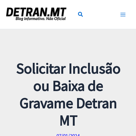
Ir
para
o
conteúdo
Solicitar Inclusão
ou Baixa de
Gravame Detran
MT
07/01/2024