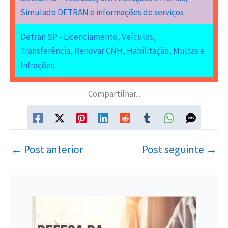
Simulado DETRAN e informações de serviços
Detran SP - Licenciamento, Veículos,
Transferência, Renovar CNH, Habilitação, Multas e
Infrações
Compartilhar...
←
Post anterior
Post seguinte
→