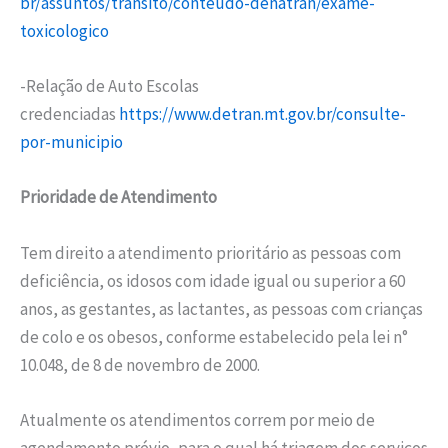
br/assuntos/transito/conteudo-denatran/exame-
toxicologico
-Relação de Auto Escolas
credenciadas
https://www.detran.mt.gov.br/consulte-
por-municipio
Prioridade de Atendimento
Tem direito a atendimento prioritário as pessoas com
deficiência, os idosos com idade igual ou superior a 60
anos, as gestantes, as lactantes, as pessoas com crianças
de colo e os obesos, conforme estabelecido pela lei n°
10.048, de 8 de novembro de 2000.
Atualmente os atendimentos correm por meio de
agendamento prévio, para o qual há triagem dos serviços